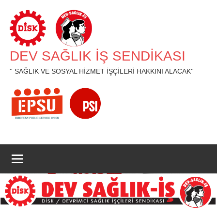
İçeriğe
geç
DEV SAĞLIK İŞ SENDİKASI
'' SAĞLIK VE SOSYAL HİZMET İŞÇİLERİ HAKKINI ALACAK''