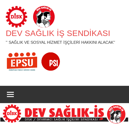
İçeriğe
geç
DEV SAĞLIK İŞ SENDİKASI
'' SAĞLIK VE SOSYAL HİZMET İŞÇİLERİ HAKKINI ALACAK''