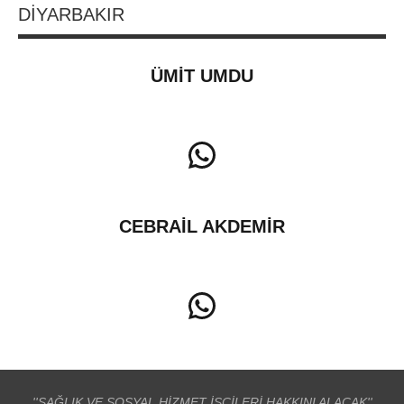
DİYARBAKIR
ÜMİT UMDU
WhatsApp
CEBRAİL AKDEMİR
WhatsApp
''SAĞLIK VE SOSYAL HİZMET İŞÇİLERİ HAKKINI ALACAK''