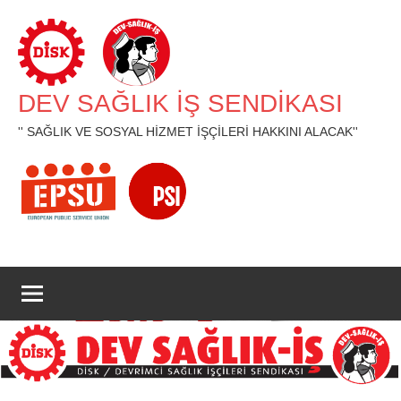
İçeriğe
geç
DEV SAĞLIK İŞ SENDİKASI
'' SAĞLIK VE SOSYAL HİZMET İŞÇİLERİ HAKKINI ALACAK''