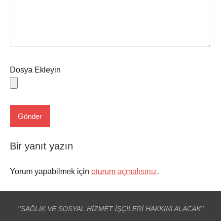
Dosya Ekleyin
Bir yanıt yazın
Yorum yapabilmek için
oturum açmalısınız
.
''SAĞLIK VE SOSYAL HİZMET İŞÇİLERİ HAKKINI ALACAK''