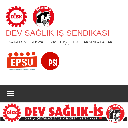
İçeriğe
geç
DEV SAĞLIK İŞ SENDİKASI
'' SAĞLIK VE SOSYAL HİZMET İŞÇİLERİ HAKKINI ALACAK''