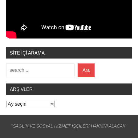
SİTE İÇİ ARAMA
Ara
Ara
ARŞIVLER
Arşivler
''SAĞLIK VE SOSYAL HİZMET İŞÇİLERİ HAKKINI ALACAK''