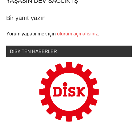
YAŞASIN DEV SAĞLIK İŞ
Bir yanıt yazın
Şununla
Sendikamızdan
etiketlenmiş:
Haberler
Yorum yapabilmek için
oturum açmalısınız
.
Arzu
Çerkeoğlu
,
DİSK'TEN HABERLER
DEV
SAĞLIK
İŞ
İŞ
KOLU
BARAJINI
AŞTI
,
DEV
SAĞLIK
İŞ
KAZANDI
,
dev