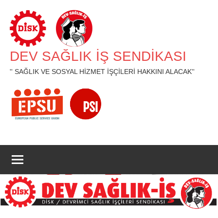
İçeriğe
geç
DEV SAĞLIK İŞ SENDİKASI
'' SAĞLIK VE SOSYAL HİZMET İŞÇİLERİ HAKKINI ALACAK''