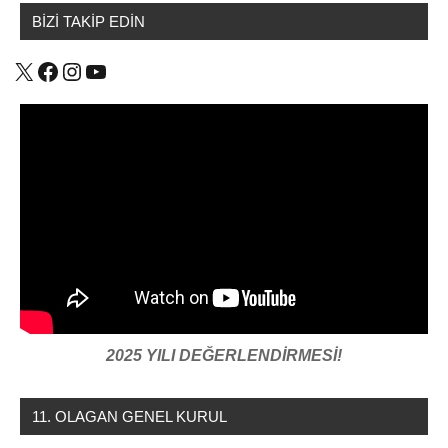
sağlık
BİZİ TAKİP EDİN
iş
,
Devrimci
X
Facebook
Instagram
YouTube
Sağlık
İş
,
direniş
,
DİSK
,
İŞKOLU
BARAJI
,
taşeron
,
toplu
sözleşme
2025 YILI DEĞERLENDİRMESİ!
11. OLAGAN GENEL KURUL