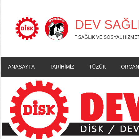
İçeriğe
geç
DEV SAĞLI
'' SAĞLIK VE SOSYAL HİZMET
ANASAYFA
TARİHİMİZ
TÜZÜK
ORGAN