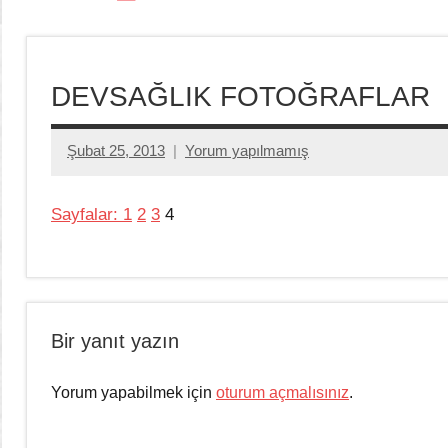
DEVSAĞLIK FOTOĞRAFLAR
Şubat 25, 2013
Yorum yapılmamış
Aksu
Ali
Sayfalar:
1
2
3
4
Fotoğraflar
Bir yanıt yazın
Yorum yapabilmek için
oturum açmalısınız
.