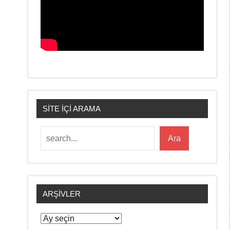
SİTE İÇİ ARAMA
Ara
Ara
ARŞIVLER
Arşivler