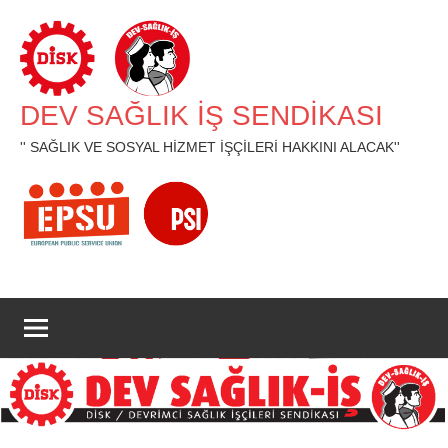
İçeriğe
geç
DEV SAĞLIK İŞ SENDİKASI
'' SAĞLIK VE SOSYAL HİZMET İŞÇİLERİ HAKKINI ALACAK''