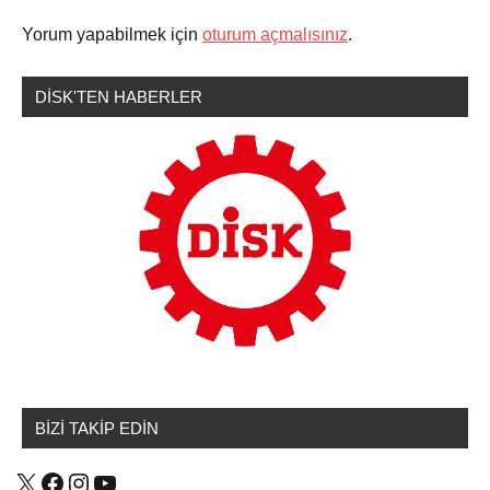
Sendikamızdan
etiketlenmiş:
Haberler
Yorum yapabilmek için
oturum açmalısınız
.
antalya
,
muvazaa
,
DİSK'TEN HABERLER
sağlık
işçisi
BİZİ TAKİP EDİN
X
Facebook
Instagram
YouTube