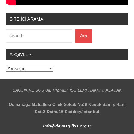
SİTE İÇİ ARAMA
Ara
Ara
ARŞIVLER
Arşivler
''SAĞLIK VE SOSYAL HİZMET İŞÇİLERİ HAKKINI ALACAK''
Osmanağa Mahallesi Çilek Sokak No:6 Küçük Sarı İş Hanı
Kat:3 Daire:16 Kadıköy/İstanbul
info@devsaglikis.org.tr