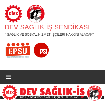
İçeriğe
geç
DEV SAĞLIK İŞ SENDİKASI
'' SAĞLIK VE SOSYAL HİZMET İŞÇİLERİ HAKKINI ALACAK''