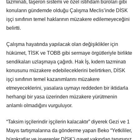
tazminatı, taşeron sistemi ve özel istihdam büroları gibi
konuların gündemde olduğu Çalışma Meclis’inde DİSK
işçi sınıfının temel haklarının müzakere edilemeyeceğini
belirtti.
Çalışma hayatında yapılacak olan değişiklikler için
hükümet, TİSK ve TOBB gibi sermaye örgütleriyle birlikte
sendikaları uzlaşmaya çağırdı. Hak İş, kıdem tazminatı
konusunu müzakere edebileceklerini belirtirken, DİSK
işçi sınıfının temel kazanımlarını müzakere
etmeyeceklerini, yasalara uymayı reddeden bir iktidarla
herhangi bir yasa üzerinden müzakere yürütmenin
anlamlı olmadığını vurguluyor.
“Taksim işçilerindir işçilerin kalacaktır” diyerek Gezi ve 1
Mayıs tartışmalarına da gönderme yapan Beko “Yetkililer,
bürokratlar ve işverenler DİSK’i gayet yakından tanırsınız.