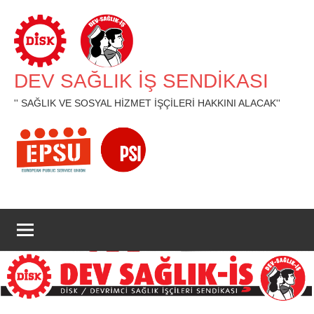
İçeriğe
geç
DEV SAĞLIK İŞ SENDİKASI
'' SAĞLIK VE SOSYAL HİZMET İŞÇİLERİ HAKKINI ALACAK''