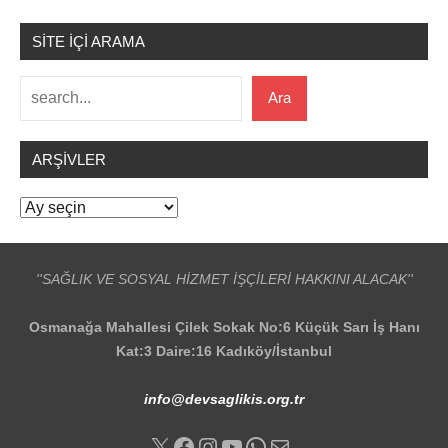
SİTE İÇİ ARAMA
Ara
Ara
ARŞIVLER
Arşivler
''SAĞLIK VE SOSYAL HİZMET İŞÇİLERİ HAKKINI ALACAK''
Osmanağa Mahallesi Çilek Sokak No:6 Küçük Sarı İş Hanı
Kat:3 Daire:16 Kadıköy/İstanbul
info@devsaglikis.org.tr
X
Facebook
Instagram
YouTube
WhatsApp
E-posta