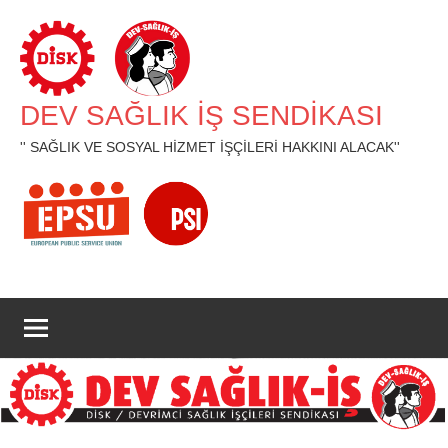
İçeriğe
geç
DEV SAĞLIK İŞ SENDİKASI
'' SAĞLIK VE SOSYAL HİZMET İŞÇİLERİ HAKKINI ALACAK''