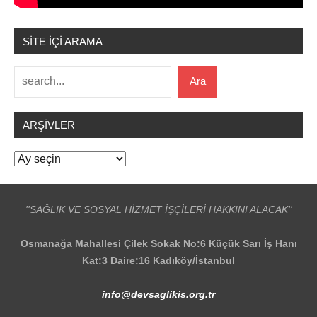
SİTE İÇİ ARAMA
Ara
Ara
ARŞIVLER
Arşivler
''SAĞLIK VE SOSYAL HİZMET İŞÇİLERİ HAKKINI ALACAK''
Osmanağa Mahallesi Çilek Sokak No:6 Küçük Sarı İş Hanı
Kat:3 Daire:16 Kadıköy/İstanbul
info@devsaglikis.org.tr