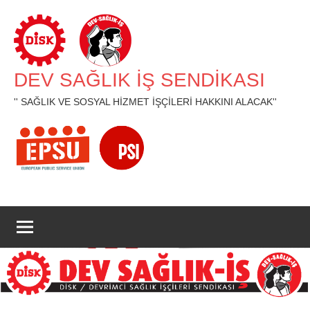
İçeriğe
geç
DEV SAĞLIK İŞ SENDİKASI
'' SAĞLIK VE SOSYAL HİZMET İŞÇİLERİ HAKKINI ALACAK''