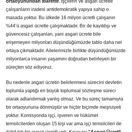
ortaoyunundan ibarettir.
İşçilerin ve asgari ücretle
çalışanların iradesi antidemokratik yapıya sahip o
masada yoktur. Bu ülkede 16 milyon ücretli çalışanın
%44’ü asgari ücretle çalışmaktadır. Bir de kayıtdışı ve
güvencesiz çalışanları, yani asgari ücrete bile
erişemeyen milyonları düşündüğümüzde tablo daha net
ortaya çıkmaktadır. Ailelerimizle birlikte düşündüğümüzde
milyonlarca insanın yaşamını doğrudan belirleyen bir
süreçten söz ediyoruz.
Bu nedenle asgari ücretin belirlenmesi sürecini devletin
toplumla yaptığı en büyük toplumsal sözleşme süreci
olarak adlandırmak yanlış olmaz. Ve bu süreç tamamıyla
bir ortaoyununa dönmüştür ve hiçbir biçimde meşruiyeti
yoktur. Komisyonda işçi, işveren ve hükümet
temsilcilerden oluşan 15 kişi var ama işçi temsilcileri de
dahil tek bir asgari ücretli yok. Kısacası
“Asgari Ücretli