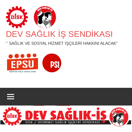
İçeriğe
geç
DEV SAĞLIK İŞ SENDİKASI
'' SAĞLIK VE SOSYAL HİZMET İŞÇİLERİ HAKKINI ALACAK''