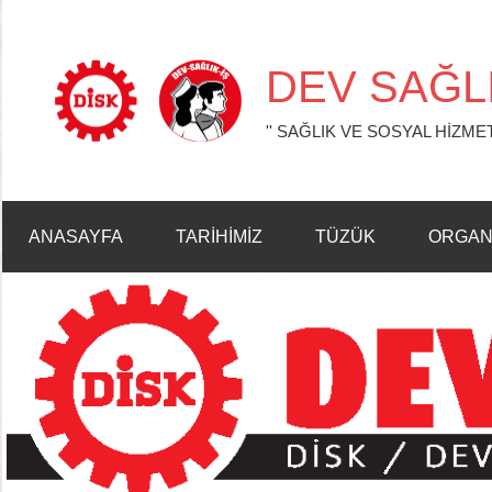
İçeriğe
geç
DEV SAĞLI
'' SAĞLIK VE SOSYAL HİZMET
ANASAYFA
TARİHİMİZ
TÜZÜK
ORGAN