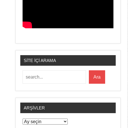
SİTE İÇİ ARAMA
Ara
Ara
ARŞIVLER
Arşivler