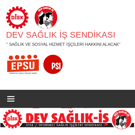
İçeriğe
geç
DEV SAĞLIK İŞ SENDİKASI
'' SAĞLIK VE SOSYAL HİZMET İŞÇİLERİ HAKKINI ALACAK''