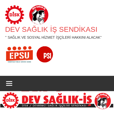
İçeriğe
geç
DEV SAĞLIK İŞ SENDİKASI
'' SAĞLIK VE SOSYAL HİZMET İŞÇİLERİ HAKKINI ALACAK''