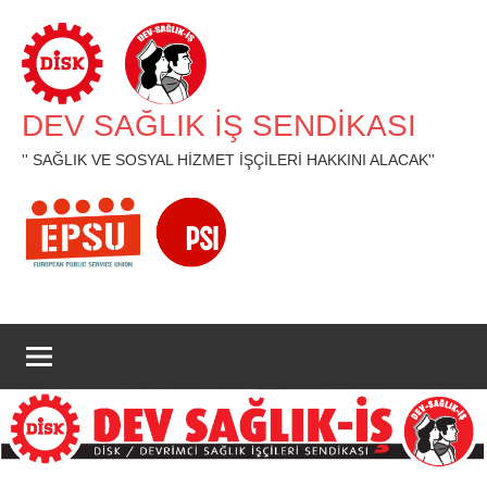
İçeriğe
geç
DEV SAĞLIK İŞ SENDİKASI
'' SAĞLIK VE SOSYAL HİZMET İŞÇİLERİ HAKKINI ALACAK''