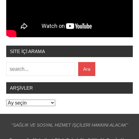
SİTE İÇİ ARAMA
Ara
Ara
ARŞIVLER
Arşivler
''SAĞLIK VE SOSYAL HİZMET İŞÇİLERİ HAKKINI ALACAK''