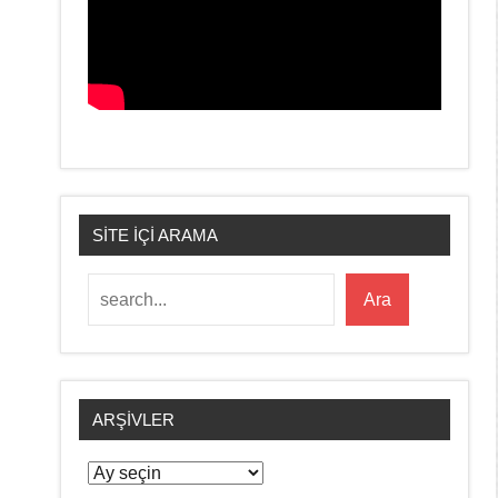
SİTE İÇİ ARAMA
Ara
Ara
ARŞIVLER
Arşivler