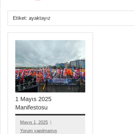
Etiket:
ayaktayız
1 Mayıs 2025
Manifestosu
Mayıs 1, 2025
Aksu
Yorum yapılmamış