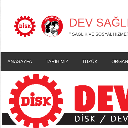
İçeriğe
geç
DEV SAĞLI
'' SAĞLIK VE SOSYAL HİZMET
ANASAYFA
TARİHİMİZ
TÜZÜK
ORGAN