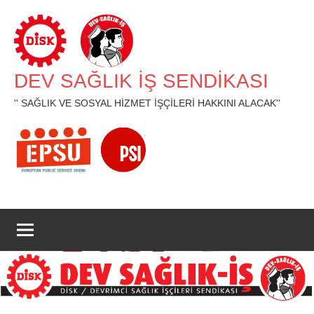
İçeriğe
geç
DEV SAĞLIK İŞ SENDİKASI
'' SAĞLIK VE SOSYAL HİZMET İŞÇİLERİ HAKKINI ALACAK''