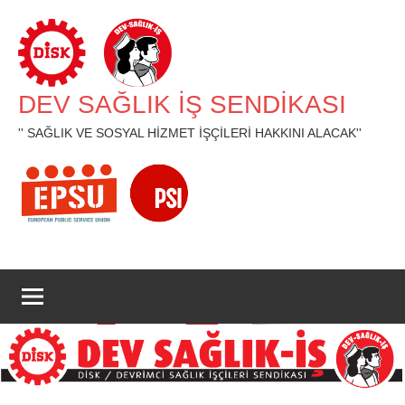
İçeriğe
geç
DEV SAĞLIK İŞ SENDİKASI
'' SAĞLIK VE SOSYAL HİZMET İŞÇİLERİ HAKKINI ALACAK''