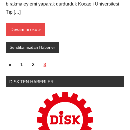
bırakma eylemi yaparak durdurduk Kocaeli Üniversitesi
Tıp […]
Devamını oku
Sendikamızdan Haberler
Yazı
Önceki
«
1
2
3
sayfalaması
yazılar
DİSK'TEN HABERLER