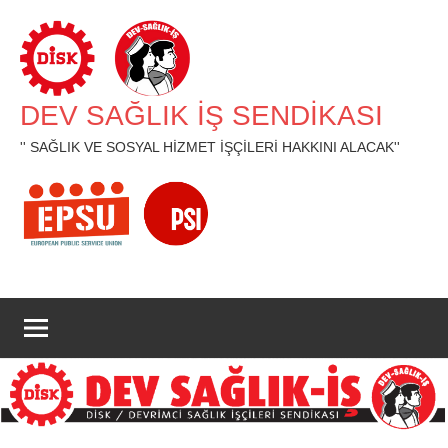
İçeriğe
geç
DEV SAĞLIK İŞ SENDİKASI
'' SAĞLIK VE SOSYAL HİZMET İŞÇİLERİ HAKKINI ALACAK''