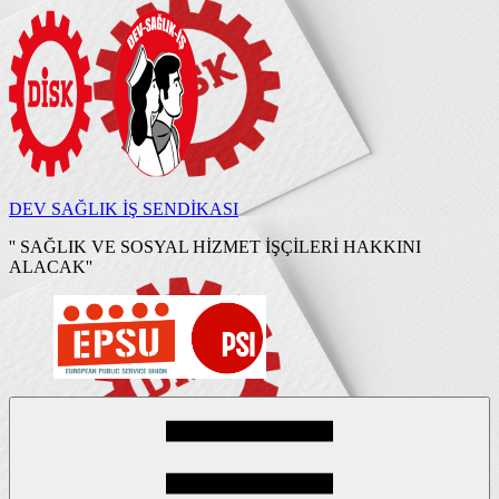
İçeriğe
geç
DEV SAĞLIK İŞ SENDİKASI
'' SAĞLIK VE SOSYAL HİZMET İŞÇİLERİ HAKKINI
ALACAK''