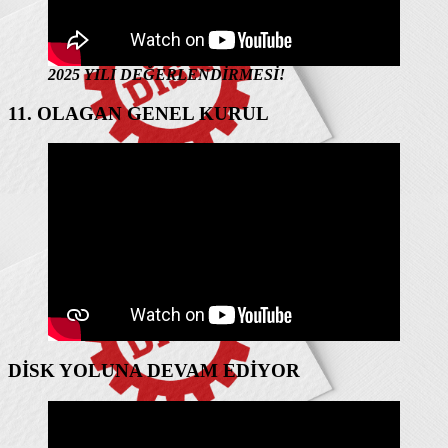
2025 YILI DEĞERLENDİRMESİ!
11. OLAGAN GENEL KURUL
DİSK YOLUNA DEVAM EDİYOR