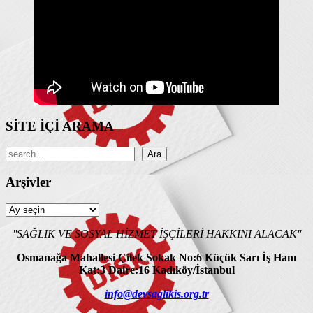
SİTE İÇİ ARAMA
Ara
Ara
Arşivler
Arşivler
''SAĞLIK VE SOSYAL HİZMET İŞÇİLERİ HAKKINI ALACAK''
Osmanağa Mahallesi Çilek Sokak No:6 Küçük Sarı İş Hanı
Kat:3 Daire:16 Kadıköy/İstanbul
info@devsaglikis.org.tr