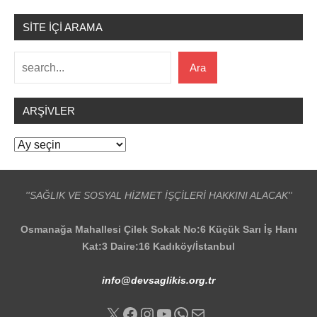
SİTE İÇİ ARAMA
Ara
Ara
ARŞIVLER
Arşivler
''SAĞLIK VE SOSYAL HİZMET İŞÇİLERİ HAKKINI ALACAK''
Osmanağa Mahallesi Çilek Sokak No:6 Küçük Sarı İş Hanı
Kat:3 Daire:16 Kadıköy/İstanbul
info@devsaglikis.org.tr
X
Facebook
Instagram
YouTube
WhatsApp
E-posta