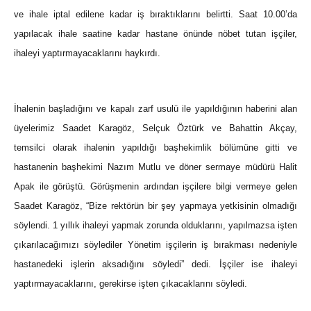
ve ihale iptal edilene kadar iş bıraktıklarını belirtti. Saat 10.00’da
yapılacak ihale saatine kadar hastane önünde nöbet tutan işçiler,
ihaleyi yaptırmayacaklarını haykırdı.
İhalenin başladığını ve kapalı zarf usulü ile yapıldığının haberini alan
üyelerimiz Saadet Karagöz, Selçuk Öztürk ve Bahattin Akçay,
temsilci olarak ihalenin yapıldığı başhekimlik bölümüne gitti ve
hastanenin başhekimi Nazım Mutlu ve döner sermaye müdürü Halit
Apak ile görüştü. Görüşmenin ardından işçilere bilgi vermeye gelen
Saadet Karagöz, “Bize rektörün bir şey yapmaya yetkisinin olmadığı
söylendi. 1 yıllık ihaleyi yapmak zorunda olduklarını, yapılmazsa işten
çıkarılacağımızı söylediler Yönetim işçilerin iş bırakması nedeniyle
hastanedeki işlerin aksadığını söyledi” dedi. İşçiler ise ihaleyi
yaptırmayacaklarını, gerekirse işten çıkacaklarını söyledi.