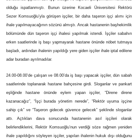
olduğu ispatlanmıştı. Bunun üzerine Kocaeli Üniversitesi Rektörü
Sezer Komsuoğlu’yla görüşen işçiler, bir daha taşeron işçi alımı için
ihale yapılmayacağının sözünü almıştı. Ancak hastanenin başhekimlik
bölümünde dün taşeron işçi ihalesi yapılmak istendi. İşçiler sabahın
erken saatlerinde iş başı yapmayarak hastane önünde nöbet tutmaya
başladı, ardından ihalenin yapıldığı yere giden işçiler ihale iptal edilene
adar buradan ayrılmadılar.
24.00-08.00’de çalışan ve 08.00’da iş başı yapacak işçiler, dün sabah
saatlerinde toplanarak hastane bahçesine girdi. Sloganlar ve pankart
eşliğinde hastane önünde eylem yapan işçiler, “Direne direne
kazanacağız”, “İşçi burada yönetim nerede”, “Rektör uyuma işçine
sahip çık” ve “Taşeron gidecek güvence gelecek” şeklinde sloganlar
attı. Açtıkları dava sonucunda hastanenin asıl işçileri olarak
belirlendiklerini, Rektör Komsuoğlu’nun verdiği söze rağmen yeniden
ihale yapıldığını söyleyen işçiler, yapılan ihalenin hukuk dışı olduğunu