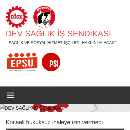
İçeriğe
geç
DEV SAĞLIK İŞ SENDİKASI
'' SAĞLIK VE SOSYAL HİZMET İŞÇİLERİ HAKKINI ALACAK''
Kocaeli hukuksuz ihaleye izin vermedi