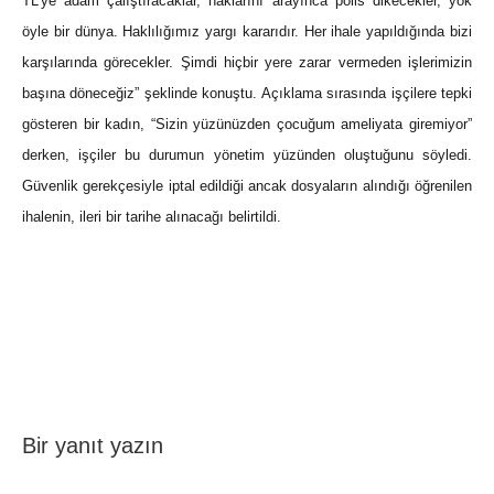
TL’ye adam çalıştıracaklar, haklarını arayınca polis dikecekler, yok
öyle bir dünya. Haklılığımız yargı kararıdır. Her ihale yapıldığında bizi
karşılarında görecekler. Şimdi hiçbir yere zarar vermeden işlerimizin
başına döneceğiz” şeklinde konuştu. Açıklama sırasında işçilere tepki
gösteren bir kadın, “Sizin yüzünüzden çocuğum ameliyata giremiyor”
derken, işçiler bu durumun yönetim yüzünden oluştuğunu söyledi.
Güvenlik gerekçesiyle iptal edildiği ancak dosyaların alındığı öğrenilen
ihalenin, ileri bir tarihe alınacağı belirtildi.
Bir yanıt yazın
Direnişler