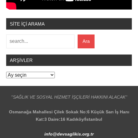
SİTE İÇİ ARAMA
Ara
Ara
ARŞIVLER
Arşivler
''SAĞLIK VE SOSYAL HİZMET İŞÇİLERİ HAKKINI ALACAK''
Osmanağa Mahallesi Çilek Sokak No:6 Küçük Sarı İş Hanı
Kat:3 Daire:16 Kadıköy/İstanbul
info@devsaglikis.org.tr