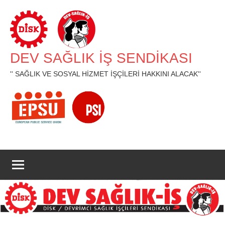
İçeriğe
geç
DEV SAĞLIK İŞ SENDİKASI
'' SAĞLIK VE SOSYAL HİZMET İŞÇİLERİ HAKKINI ALACAK''