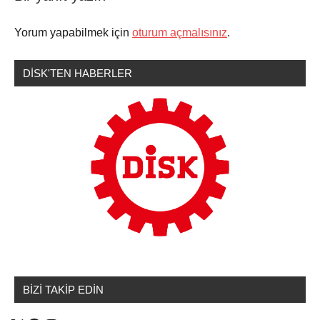
Yorum yapabilmek için
oturum açmalısınız
.
Sendikamızdan
DİSK'TEN HABERLER
Haberler
BİZİ TAKİP EDİN