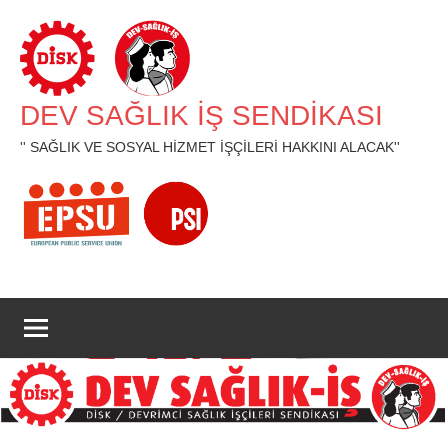
İçeriğe
geç
DEV SAĞLIK İŞ SENDİKASI
'' SAĞLIK VE SOSYAL HİZMET İŞÇİLERİ HAKKINI ALACAK''