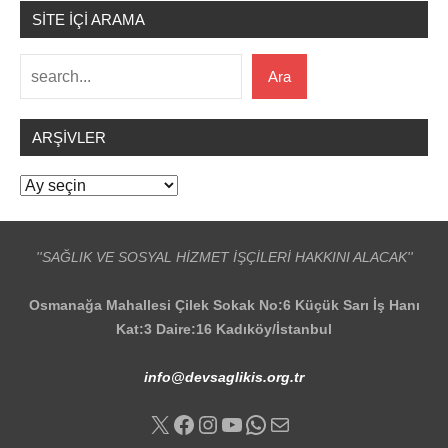
SİTE İÇİ ARAMA
Ara
Ara
ARŞIVLER
Arşivler
''SAĞLIK VE SOSYAL HİZMET İŞÇİLERİ HAKKINI ALACAK''
Osmanağa Mahallesi Çilek Sokak No:6 Küçük Sarı İş Hanı
Kat:3 Daire:16 Kadıköy/İstanbul
info@devsaglikis.org.tr
X
Facebook
Instagram
YouTube
WhatsApp
E-posta