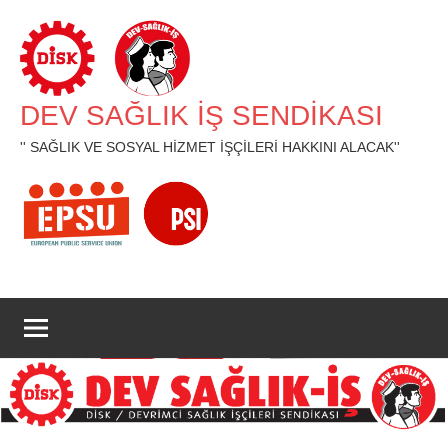
İçeriğe
geç
DEV SAĞLIK İŞ SENDİKASI
'' SAĞLIK VE SOSYAL HİZMET İŞÇİLERİ HAKKINI ALACAK''