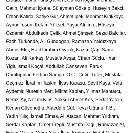
Çetin, Mahmut İçkale, Süleyman Gökalp, Hüseyin Bekçi,
Erhan Katırcı, Satiye Gür, Ahmet İpek, Mehmet Kırıkkaya,
Aynur Tosun, Kelam Yüksel, Yaşar Ali İmre, Hüseyin
Özdemir, Abdülkadir Çelik, Ahmet Şimşek, Sezai Balcılar,
Fatih Türkönde, Ali Gündoğan, Ramazan Yaldızkaya,
Ahmet Ekti, Halil İbrahim Ovacık, Kazım Çap, Sami
Kozan, Ali Karkaş, Mustafa Avşar, Cihan Güçlü, İlhan
Yiğit, İsmail Koçal, Abdullah Canseven, Faruk
Dumlupınar, Ferhan Samğo, O.C., Çetin Tüfek, Mustafa
Geçmez, İbrahim Taşkın, İlyas Karasu, Seyit Kaya, Vefa
Aydemir, Nurettin Mert, Miktat Kaplan, Yılmaz Mantarcı,
Remzi Ay, Necmi Kılış, Yoksul Ahmet Kos, Sedat Yalçın,
Kenan Güvenoğlu, Alaeddin Gül, Fevzi Uğurlu, F.B.,
Yadin Kılıç, İsmail Elmas, Ali Atacan, Mehmet Yıldırım,
Serdar Kaplan, Ömer Ereğli, Mustafa Dağlı, Ramazan At,
Erkan Özkan, Ömer Altay, İlyas Korkmaz, Erdal Naldar,