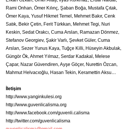
Rami Onhan, Ömer Kılınç, Şaban Boğa, Mustafa Çıtak,
Ömer Kaya, Yusuf Hikmet Temel, Mehmet Bakır, Cenk
Satık, Bekir Çetin, Ferit Türkkan, Mehmet Tegi, Nuri
Keskin, Sedat Orakcı, Cuma Arslan, Ramazan Dönmez,
Stefanov Georgiev, Şakir Varlı, Şevket Güler, Cuma
Arslan, Sezer Yunus Kaya, Tuğçe Killi, Hüseyin Akbulak,
Güngör Ök, Ahmet Yılmaz, Serdar Kadakal, Melese
Çapar, Nazar Güvendiren, Ayşe Göçer, Nurettin Özcan,
Mahmut Helvacıoğlu, Hasan Tekin, Keramettin Aksu…
İletişim
http://www.yanginkulesi.org
http://www.guvenlicalisma.org
http://www.facebook.com/guvenli.calisma
http://twitter.com/guvenlicalisma
guvenlicalisma@gmail.com