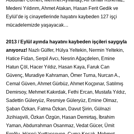
Medeni Yıldırım, Ahmet Atakan, Hasan Ferit Gedik ve
Eylül’de iş cinayetlerinde hayatını kaybeden 127 işçi
mücadelemizde yaşayacak…
2013 / Eylül ayında hayatını kaybeden işçileri saygıyla
anıyoruz!
Nazlı Gülfer, Hülya Yeltekin, Nermin Yeltekin,
Hatice Fidan, Serpil Avcı, Nesrin Ağaçdelen, Emine
Hatun Çöl, Hacer Yıldız, Hasan Kaya, Faruk Can
Güvenç, Muradiye Kahraman, Ömer Turna, Nurcan A.,
Cemal Güven, Ahmet Gürbüz, Ahmet Koçpınar, Satılmış
Demirsoy, Mehmet Kakırdak, Fethi Ercan, Mustafa Yıldız,
Sadettin Güleryüz, Resmiye Güleryüz, Emine Olmaz,
Şaban Özkan, Fatma Özkan, Davut Şirin, Gülnazi
Jizihiaşvili, Özkan Özgün, Hasan Demirtaş, İbrahim
Yaman, Abdurrahman Osanmaz, Vedat Gücer, Ümit
Eroğlu, Hüsnü Yurttaşseven, Cuma Koçak, Mehmet