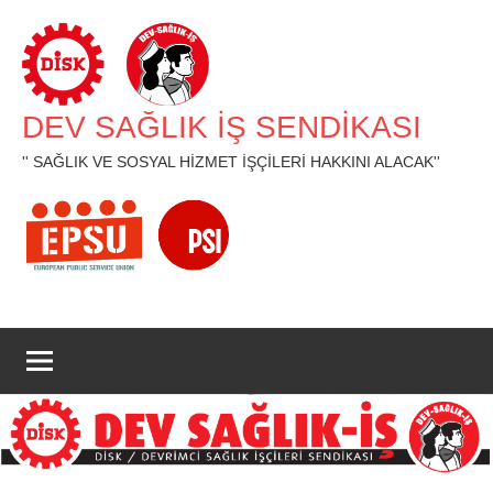
İçeriğe
geç
DEV SAĞLIK İŞ SENDİKASI
'' SAĞLIK VE SOSYAL HİZMET İŞÇİLERİ HAKKINI ALACAK''