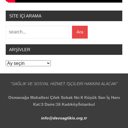
SİTE İÇİ ARAMA
Ara
Ara
ARŞIVLER
Arşivler
''SAĞLIK VE SOSYAL HİZMET İŞÇİLERİ HAKKINI ALACAK''
Osmanağa Mahallesi Çilek Sokak No:6 Küçük Sarı İş Hanı
Kat:3 Daire:16 Kadıköy/İstanbul
info@devsaglikis.org.tr