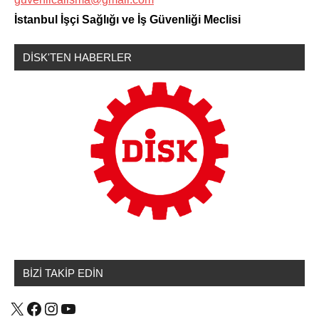
İstanbul İşçi Sağlığı ve İş Güvenliği Meclisi
DİSK'TEN HABERLER
Basın
Açıklamaları
BİZİ TAKİP EDİN
X
Facebook
Instagram
YouTube