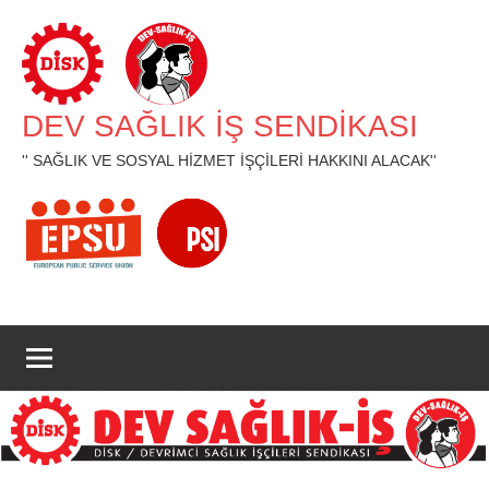
İçeriğe
geç
DEV SAĞLIK İŞ SENDİKASI
'' SAĞLIK VE SOSYAL HİZMET İŞÇİLERİ HAKKINI ALACAK''