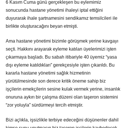
6 Kasım Cuma günü gerçekleşen bu eylemimiz
sonucunda hastane yönetimi ihaleyi iptal ettiğini
duyurarak ihale şartnamesini sendikamız temsilcileri ile
birlikte oluşturacağını beyan etmişti.
Ama hastane yönetimi bizimle görüşmek yerine kavgayı
seçti. Hakkını arayarak eyleme katılan üyelerimizi işten
çıkarmaya başladı. Bu sabah itibariyle 40 üyemiz “yasa
dışı eyleme katıldıkları” gerekçesiyle işten çıkarıldı. Bu
kararla hastane yönetimi sağlık hizmetinin
yürütülmesinde son derece kritik öneme sahip biz
işçilerin emekçilerin sesine kulak vermek yerine, insanlık
onuruna aykırı bir çalışma düzeni olan taşeron sistemini
“zor yoluyla” sürdürmeyi tercih etmiştir.
Bizi açlıkla, işsizlikle terbiye edeceğini düşünenler dahil
kimse şunu unutmasın biz taşeron işçilerin kaybedecek