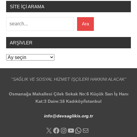
SİTE İÇİ ARAMA
Ara
Ara
ARŞIVLER
Arşivler
''SAĞLIK VE SOSYAL HİZMET İŞÇİLERİ HAKKINI ALACAK''
Osmanağa Mahallesi Çilek Sokak No:6 Küçük Sarı İş Hanı
Kat:3 Daire:16 Kadıköy/İstanbul
info@devsaglikis.org.tr
X
Facebook
Instagram
YouTube
WhatsApp
E-posta