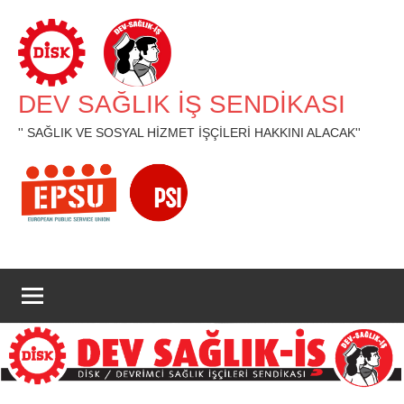
İçeriğe
geç
DEV SAĞLIK İŞ SENDİKASI
'' SAĞLIK VE SOSYAL HİZMET İŞÇİLERİ HAKKINI ALACAK''