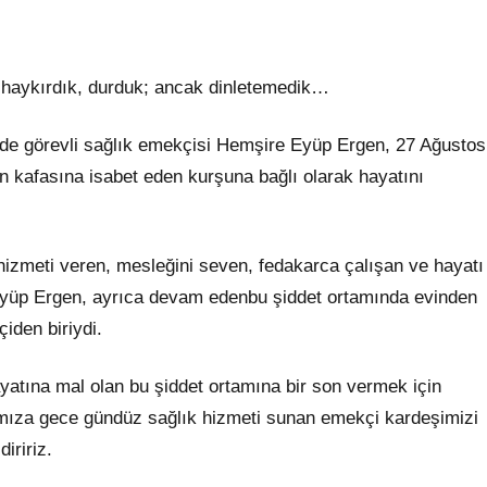
haykırdık, durduk; ancak dinletemedik…
’nde görevli sağlık emekçisi Hemşire Eyüp Ergen, 27 Ağustos
n kafasına isabet eden kurşuna bağlı olarak hayatını
izmeti veren, mesleğini seven, fedakarca çalışan ve hayatı
. Eyüp Ergen, ayrıca devam edenbu şiddet ortamında evinden
iden biriydi.
atına mal olan bu şiddet ortamına bir son vermek için
ımıza gece gündüz sağlık hizmeti sunan emekçi kardeşimizi
iririz.