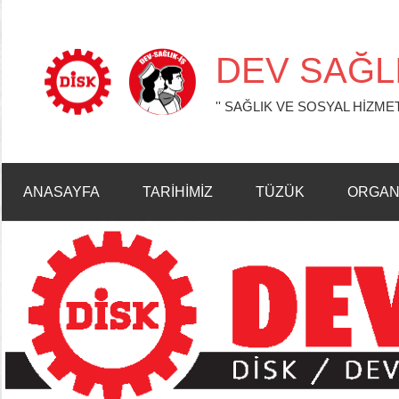
İçeriğe
geç
DEV SAĞLI
'' SAĞLIK VE SOSYAL HİZMET
ANASAYFA
TARİHİMİZ
TÜZÜK
ORGAN