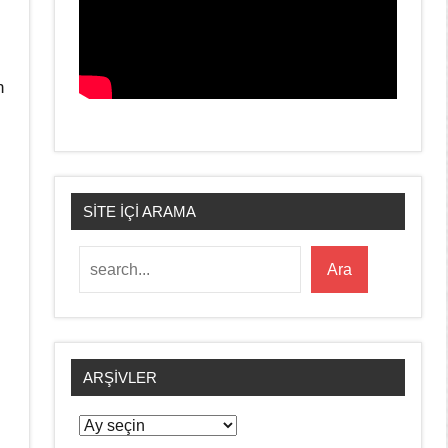
n
SİTE İÇİ ARAMA
Ara
Ara
ARŞIVLER
Arşivler