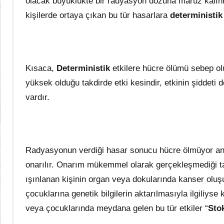
olacak büyüklükte bir radyasyon dozuna maruz kalınm
kişilerde ortaya çıkan bu tür hasarlara
deterministik
Kısaca,
Deterministik
etkilere hücre ölümü sebep olur
yüksek olduğu takdirde etki kesindir, etkinin şiddeti do
vardır.
Radyasyonun verdiği hasar sonucu hücre ölmüyor anc
onarılır. Onarım mükemmel olarak gerçekleşmediği ta
ışınlanan kişinin organ veya dokularında kanser oluş
çocuklarına genetik bilgilerin aktarılmasıyla ilgiliyse
veya çocuklarında meydana gelen bu tür etkiler “
Stok