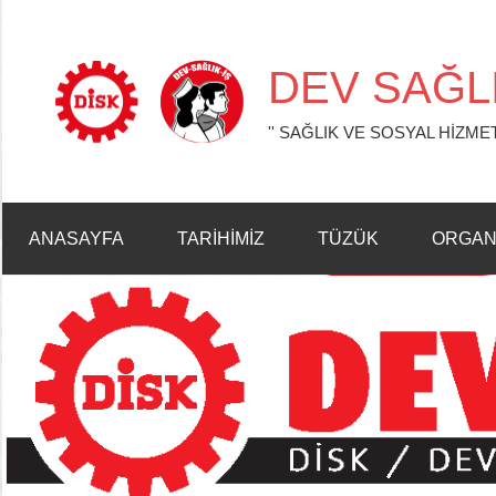
İçeriğe
geç
DEV SAĞLI
'' SAĞLIK VE SOSYAL HİZMET
ANASAYFA
TARİHİMİZ
TÜZÜK
ORGAN