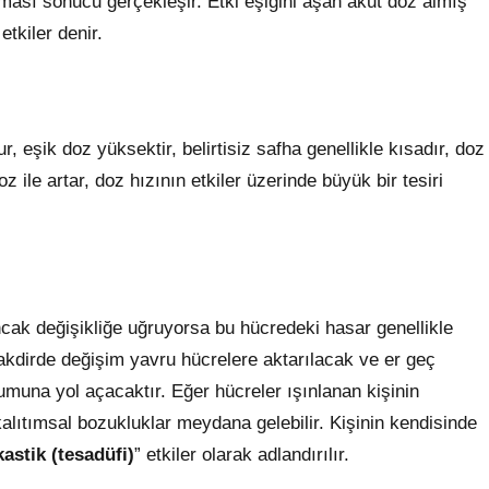
ası sonucu gerçekleşir. Etki eşiğini aşan akut doz almış
etkiler denir.
, eşik doz yüksektir, belirtisiz safha genellikle kısadır, doz
z ile artar, doz hızının etkiler üzerinde büyük bir tesiri
ak değişikliğe uğruyorsa bu hücredeki hasar genellikle
kdirde değişim yavru hücrelere aktarılacak ve er geç
umuna yol açacaktır. Eğer hücreler ışınlanan kişinin
 kalıtımsal bozukluklar meydana gelebilir. Kişinin kendisinde
astik (tesadüfi)
” etkiler olarak adlandırılır.