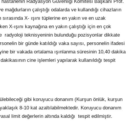
ış, hastanenin Radyasyon Güvenliği Komitesi Başkanı Prof.
e mağdurların çalıştığı odalarda ve kullandığı cihazların
 sırasında X- ışını tüplerine en yakın ve en uzak
ken X-ışını kaynağına en yakın çalıştığı için en çok
 radyoloji teknisyeninin bulunduğu pozisyonlar dikkate
rsonelin bir günde katıldığı vaka sayısı, personelin ifadesi
 yine bir vakada ortalama ışınlanma süresinin 10,40 dakika
akikasının cine işlemleri yapılarak kullanıldığı tespit
ülebileceği gibi koruyucu donanım (Kurşun önlük, kurşun
 yaklaşık 8-10 kat azaltılabilmektedir. Koruyucu donanım
al limit değerlerin altında kaldığı tespit edilmiştir.