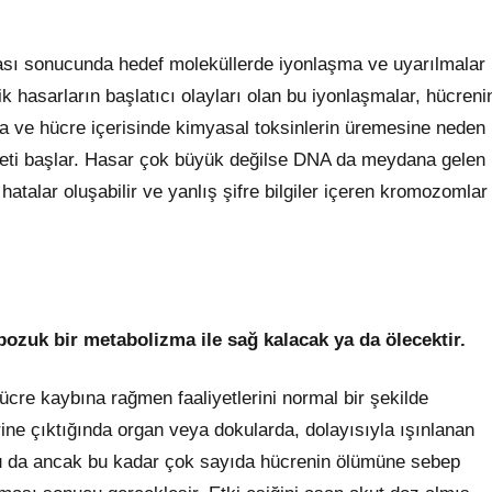
ası sonucunda hedef moleküllerde iyonlaşma ve uyarılmalar
k hasarların başlatıcı olayları olan bu iyonlaşmalar, hücreni
lara ve hücre içerisinde kimyasal toksinlerin üremesine neden
liyeti başlar. Hasar çok büyük değilse DNA da meydana gelen
hatalar oluşabilir ve yanlış şifre bilgiler içeren kromozomlar
bozuk bir metabolizma ile sağ kalacak ya da ölecektir.
cre kaybına rağmen faaliyetlerini normal bir şekilde
erine çıktığında organ veya dokularda, dolayısıyla ışınlanan
 Bu da ancak bu kadar çok sayıda hücrenin ölümüne sebep