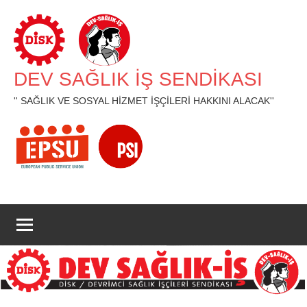
İçeriğe
geç
DEV SAĞLIK İŞ SENDİKASI
'' SAĞLIK VE SOSYAL HİZMET İŞÇİLERİ HAKKINI ALACAK''