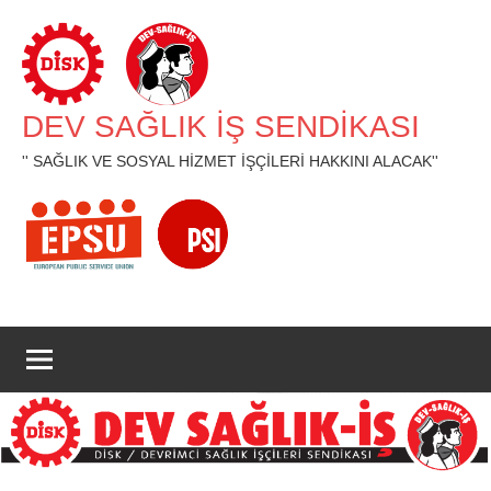
İçeriğe
geç
DEV SAĞLIK İŞ SENDİKASI
'' SAĞLIK VE SOSYAL HİZMET İŞÇİLERİ HAKKINI ALACAK''