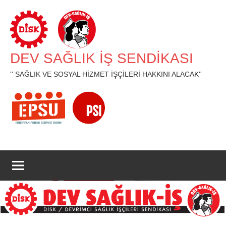
İçeriğe
geç
DEV SAĞLIK İŞ SENDİKASI
'' SAĞLIK VE SOSYAL HİZMET İŞÇİLERİ HAKKINI ALACAK''