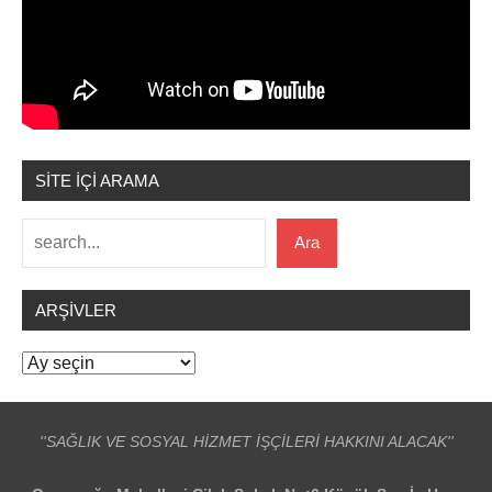
SİTE İÇİ ARAMA
Ara
Ara
ARŞIVLER
Arşivler
''SAĞLIK VE SOSYAL HİZMET İŞÇİLERİ HAKKINI ALACAK''