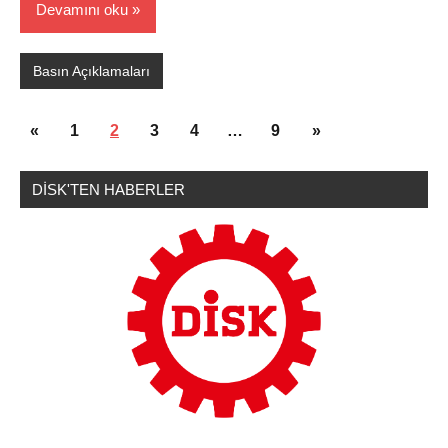
Devamını oku
Basın Açıklamaları
Yazı
Önceki
Sonraki
«
1
2
3
4
…
9
»
sayfalaması
yazılar
yazılar
DİSK'TEN HABERLER