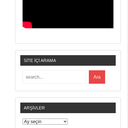
SİTE İÇİ ARAMA
Ara
Ara
ARŞIVLER
Arşivler