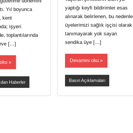
rgütlenme dönemini
yaptığı keyfi bildirimler esas
tı. Yıl boyunca
alınarak belirlenen, bu nedenle
, kent
üyelerimizi sağlık işçisi olarak
da; işyeri
tanımayarak yok sayan
de, toplantılarında
sendika üye […]
eve […]
Devamını oku
 oku
Basın Açıklamaları
dan Haberler