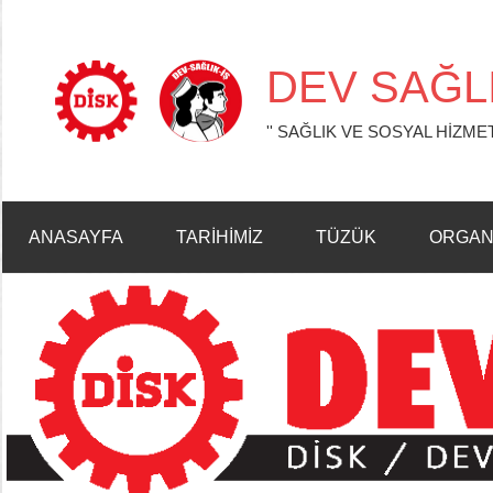
İçeriğe
geç
DEV SAĞLI
'' SAĞLIK VE SOSYAL HİZMET
ANASAYFA
TARİHİMİZ
TÜZÜK
ORGAN