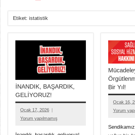
Etiket:
istatistik
Mücadele
Örgütlen
İNANDIK, BAŞARDIK,
Bir Yıl!
GELİYORUZ!
Ocak 16, 
Ocak 17, 2026
Aksu
Yorum yap
Ali
Aksu
Yorum yapılmamış
Ali
Sendikamız 
İnandık, başardık, geliyoruz!