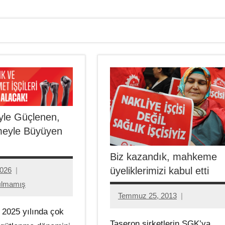
yle Güçlenen,
meyle Büyüyen
Biz kazandık, mahkeme
üyeliklerimizi kabul etti
2026
ılmamış
Temmuz 25, 2013
Aksu
2025 yılında çok
Ali
Taşeron şirketlerin SGK’ya