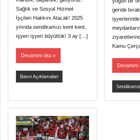
yoğun bir ö
Sağlık ve Sosyal Hizmet
geride bırak
İşçileri Hakkını Alacak! 2025
işyerlerinde
yılında sendikamızı kent kent,
meydanların
işyeri işyeri büyüttük! 3 ay […]
ziyaretlerin
Kamu Çerç
Devamını oku
Devamını
Basın Açıklamaları
Sendikamız