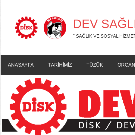
İçeriğe
geç
DEV SAĞLI
'' SAĞLIK VE SOSYAL HİZMET
ANASAYFA
TARİHİMİZ
TÜZÜK
ORGAN