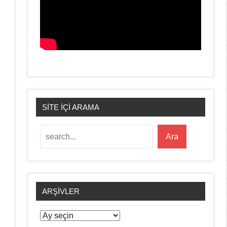
SİTE İÇİ ARAMA
Ara
Ara
ARŞIVLER
Arşivler