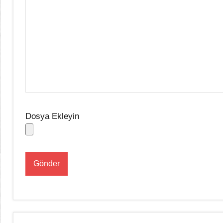
Dosya Ekleyin
Şununla
Sendikamızdan
etiketlenmiş:
Haberler