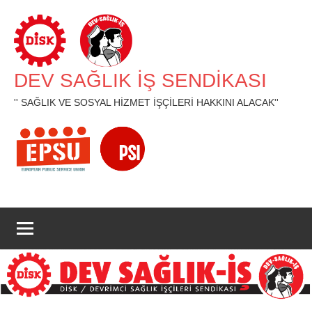
İçeriğe
geç
DEV SAĞLIK İŞ SENDİKASI
'' SAĞLIK VE SOSYAL HİZMET İŞÇİLERİ HAKKINI ALACAK''